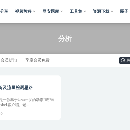
分享
视频教程
网安题库
工具集
资源下载
圈子
分析
会员折扣
季度会员免费
最
分析及流量检测思路
蝎是一款基于Java开发的动态加密通
ell客户端。老...
10