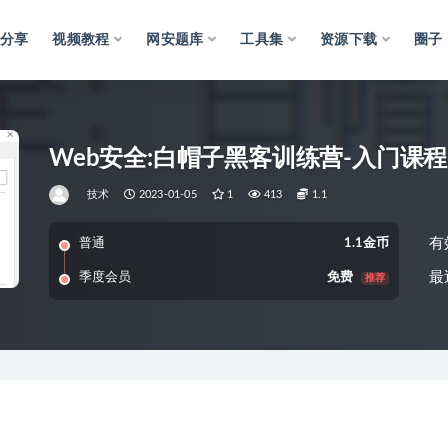
分享
视频教程
网安题库
工具集
资源下载
圈子
Web安全:白帽子黑客训练营-入门课程
技术
2023-01-05
1
413
1.1
有
普通
1.1金币
最
季度会员
免费
推荐