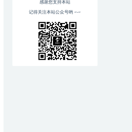
感谢您支持本站
记得关注本站公众号哟 ~·~