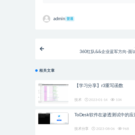
admin
普通
360红队&&企业蓝军方向-面
相关文章
【学习分享】r3重写函数
技术
2023-01-14
104
ToDesk软件在渗透测试中的应
技术分享
2023-08-06
968