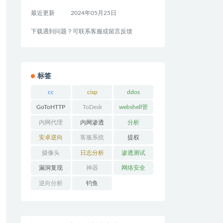
最近更新
2024年05月25日
下载遇到问题？可联系客服或留言反馈
标签
cc
cisp
ddos
GoToHTTP
ToDesk
webshell管
理工具
内网代理
内网渗透
分析
安卓逆向
客服系统
提权
摄像头
日志分析
渗透测试
漏洞复现
神器
网络安全
逆向分析
钓鱼