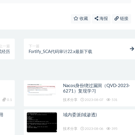
收藏
海报
链接
上一篇
下一篇
试经历
Fortify_SCA代码审计22.x最新下载
Nacos身份绕过漏洞（QVD-2023-
6271）复现学习
0.1
技术分享
2023-08-07
531
用
域内委派(域渗透)
技术分享
2023-08-06
395